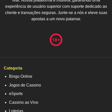
real. Nossa plataforma é intuitiva, garantindo uma
experiência de usuário superior com suporte dedicado ao
cliente e transações seguras. Junte-se a nós e eleve suas
apostas a um novo patamar.
Categoria
Bingo Online
Jogos de Cassino
eSports
Cassino ao Vivo
Loterias