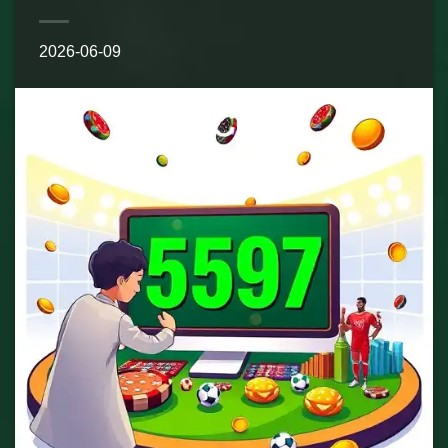
2026-06-09