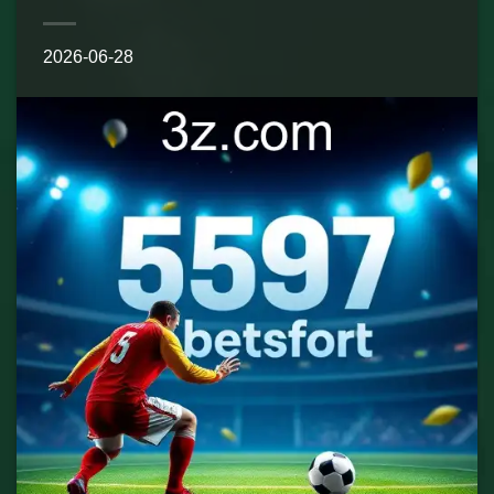
2026-06-28