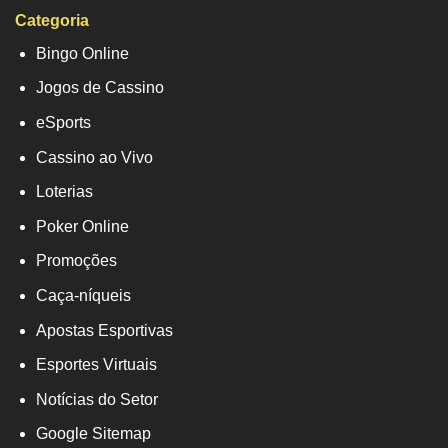
Categoria
Bingo Online
Jogos de Cassino
eSports
Cassino ao Vivo
Loterias
Poker Online
Promoções
Caça-níqueis
Apostas Esportivas
Esportes Virtuais
Notícias do Setor
Google Sitemap