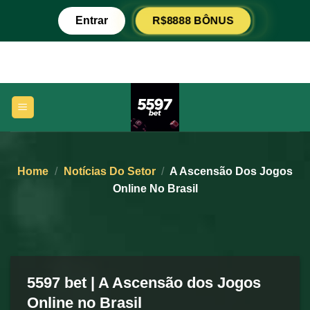
Skip
R$8888 BÔNUS
Entrar
to
content
Home
/
Notícias Do Setor
/
A Ascensão Dos Jogos
Online No Brasil
5597 bet | A Ascensão dos Jogos
Online no Brasil