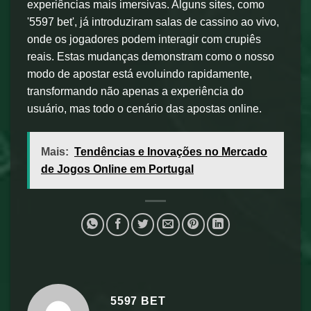
experiências mais imersivas. Alguns sites, como
'5597 bet', já introduziram salas de cassino ao vivo,
onde os jogadores podem interagir com crupiês
reais. Estas mudanças demonstram como o nosso
modo de apostar está evoluindo rapidamente,
transformando não apenas a experiência do
usuário, mas todo o cenário das apostas online.
Mais:
Tendências e Inovações no Mercado
de Jogos Online em Portugal
5597 BET